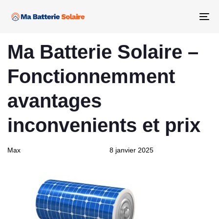
Skip
Skip
links
to
Tog
primary
nav
PUBLISHED
Author
Published
navigation
Ma Batterie Solaire –
IN:
on:
Skip
to
Fonctionnemment
content
avantages
inconvenients et prix
Max
8 janvier 2025