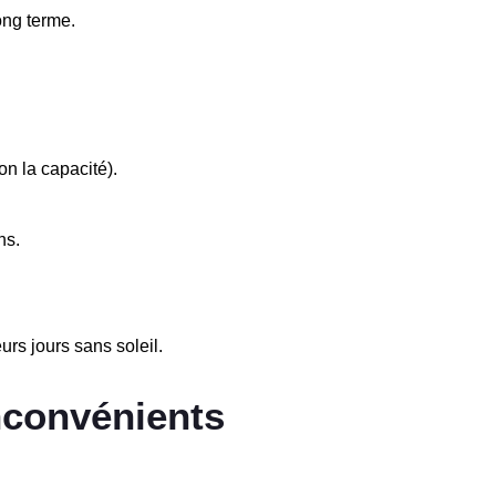
ong terme.
on la capacité).
ns.
urs jours sans soleil.
inconvénients