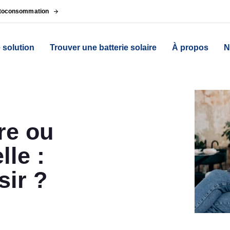
autoconsommation
 solution
Trouver une batterie solaire
À propos
N
ire ou
lle :
sir ?