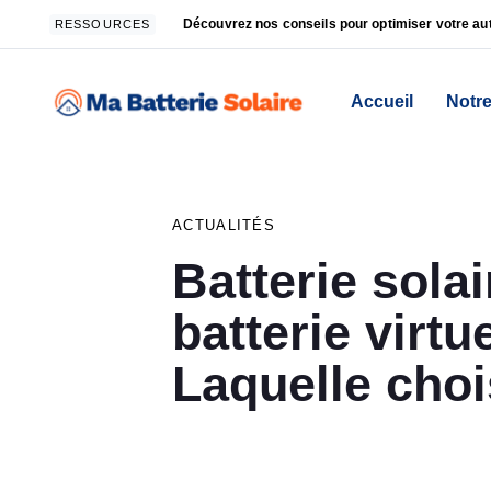
Skip
Skip
Découvrez nos conseils pour optimiser votre 
RESSOURCES
links
to
primary
navigation
Accueil
Notre
Skip
PUBLISHED
to
IN:
content
ACTUALITÉS
Batterie sola
batterie virtue
Laquelle choi