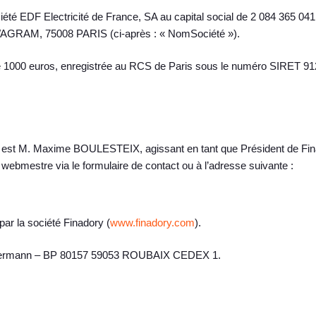
ociété EDF Electricité de France, SA au capital social de 2 084 365 0
 WAGRAM, 75008 PARIS (ci-après : « NomSociété »).
l de 1000 euros, enregistrée au RCS de Paris sous le numéro SIRET 91
est M. Maxime BOULESTEIX, agissant en tant que Président de Finad
e webmestre via le formulaire de contact ou à l’adresse suivante :
par la société Finadory (
www.finadory.com
).
ellermann – BP 80157 59053 ROUBAIX CEDEX 1.