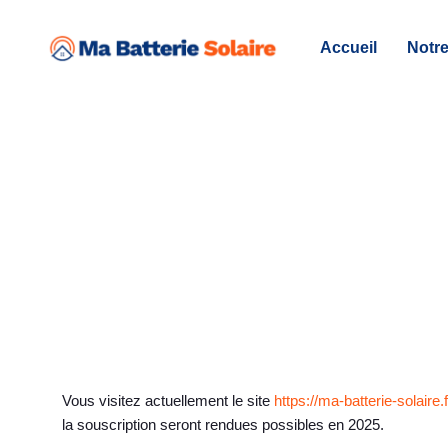
Skip
Skip
links
to
Accueil
Notre
primary
navigation
Skip
to
content
Vous visitez actuellement le site
https://ma-batterie-solaire.f
la souscription seront rendues possibles en 2025.