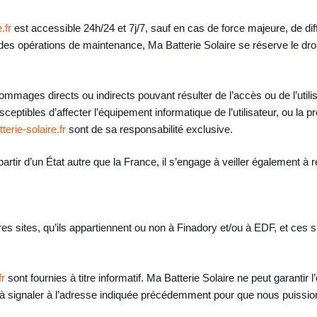
.fr
est accessible 24h/24 et 7j/7, sauf en cas de force majeure, de di
 opérations de maintenance, Ma Batterie Solaire se réserve le droit d
mmages directs ou indirects pouvant résulter de l’accès ou de l’utilisa
ceptibles d’affecter l’équipement informatique de l’utilisateur, ou la p
terie-solaire.fr
sont de sa responsabilité exclusive.
artir d’un État autre que la France, il s’engage à veiller également à r
res sites, qu’ils appartiennent ou non à Finadory et/ou à EDF, et ces 
fr
sont fournies à titre informatif. Ma Batterie Solaire ne peut garantir l
 à signaler à l’adresse indiquée précédemment pour que nous puission