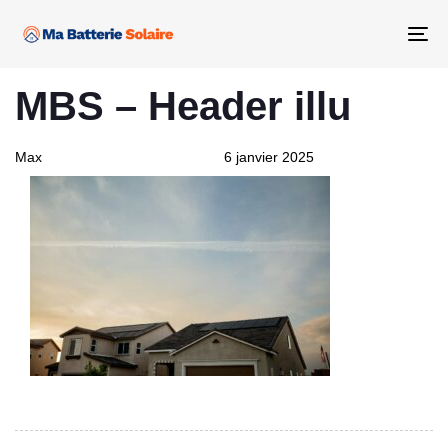
Skip
Skip
links
to
Tog
primary
nav
PUBLISHED
Author
Published
navigation
MBS – Header illu
IN:
on:
Skip
to
content
Max
6 janvier 2025