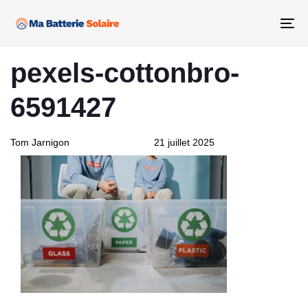
Skip
Skip
links
to
Tog
primary
nav
PUBLISHED
Author
Published
navigation
pexels-cottonbro-
IN:
on:
Skip
to
6591427
content
Tom Jarnigon
21 juillet 2025